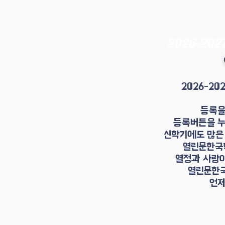
2026-2
2026-20
등록을
등록버튼을 누
신학기에도 많은
열린문한국
열정과 사랑이
열린문한국
​언