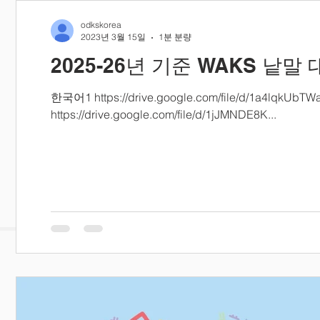
odkskorea
2023년 3월 15일
1분 분량
2025-26년 기준 WAKS 낱말
한국어1 https://drive.google.com/file/d/1a4lqk
https://drive.google.com/file/d/1jJMNDE8K...