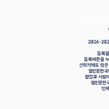
2026-2
2026-20
등록을
등록버튼을 누
신학기에도 많은
열린문한국
열정과 사랑이
열린문한국
​언