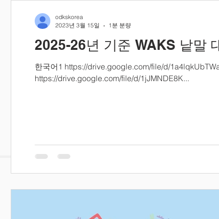
odkskorea
2023년 3월 15일
1분 분량
2025-26년 기준 WAKS 낱말
한국어1 https://drive.google.com/file/d/1a4lqk
https://drive.google.com/file/d/1jJMNDE8K...